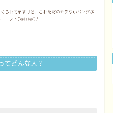
くくられてますけど、これただのモテないパンダが
ヽ(´@(ｴ)@`)ﾉ
rankってどんな人？