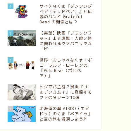
サイケなくま『ダンシング
1
ベア（デッドベア）』と伝
説のバンド Grateful
Dead の関係とは？
【実話】映画『ブラックフ
2
ット』山で遭難！人喰い熊
に襲われるクマパニックム
ービー
世界一おしゃれなくま！ポ
3
ロ・ラルフ・ローレンの
『Polo Bear（ポロベ
ア）』
ヒグマが主役？漫画『ゴー
4
ルデンカムイ』に登場する
クマの名シーン10選
北海道の翼 AIRDO（エア
5
ドゥ）のくま『ベアドゥ』
と空の旅を満喫しよう♪