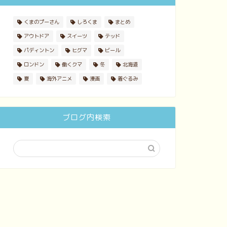
くまのプーさん
しろくま
まとめ
アウトドア
スイーツ
テッド
パディントン
ヒグマ
ビール
ロンドン
働くクマ
冬
北海道
夏
海外アニメ
漫画
着ぐるみ
ブログ内検索