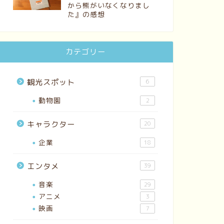
から熊がいなくなりまし
た』の感想
カテゴリー
観光スポット
6
動物園
2
キャラクター
20
企業
18
エンタメ
39
音楽
29
アニメ
3
映画
7