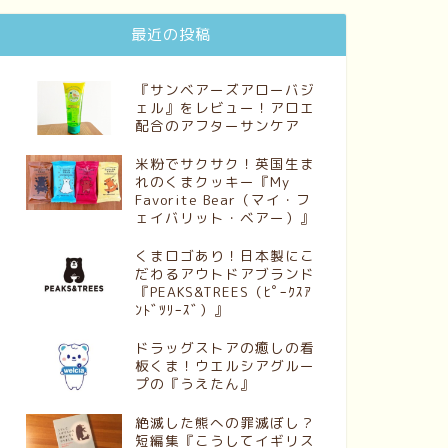
最近の投稿
『サンベアーズアローバジ
ェル』をレビュー！アロエ
配合のアフターサンケア
米粉でサクサク！英国生ま
れのくまクッキー『My
Favorite Bear（マイ・フ
ェイバリット・ベアー）』
くまロゴあり！日本製にこ
だわるアウトドアブランド
『PEAKS&TREES（ﾋﾟｰｸｽｱ
ﾝﾄﾞﾂﾘｰｽﾞ）』
ドラッグストアの癒しの看
板くま！ウエルシアグルー
プの『うえたん』
絶滅した熊への罪滅ぼし？
短編集『こうしてイギリス