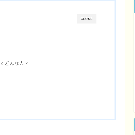
CLOSE
語
ankってどんな人？