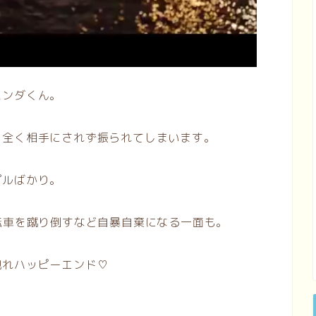
パンダくん。
、全く相手にされず振られてしまいます。
プルばかり。
転車を蹴り倒すなど自暴自棄になる一面も。
現れハッピーエンド♡