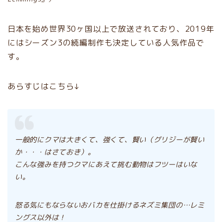
日本を始め世界30ヶ国以上で放送されており、2019年
にはシーズン3の続編制作も決定している人気作品で
す。
あらすじはこちら↓
一般的にクマは大きくて、強くて、賢い（グリジーが賢い
か・・・はさておき）。
こんな強みを持つクマにあえて挑む動物はフツーはいな
い。
怒る気にもならないおバカを仕掛けるネズミ集団の…レミ
ングス以外は！