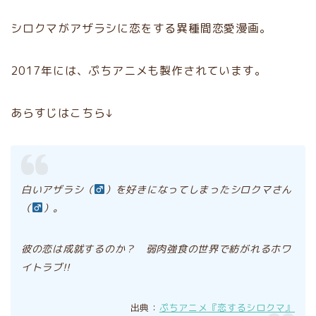
シロクマがアザラシに恋をする異種間恋愛漫画。
2017年には、ぷちアニメも製作されています。
あらすじはこちら↓
白いアザラシ（
）を好きになってしまったシロクマさん
（
）。
彼の
恋
は成就するのか？
弱肉強食の世界で紡がれるホワ
イトラブ!!
出典：
ぷちアニメ『恋するシロクマ』