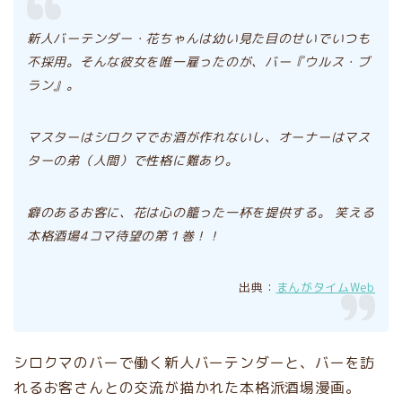
新人バーテンダー・花ちゃんは幼い見た目のせいでいつも
不採用。
そんな彼女を唯一雇ったのが、バー『ウルス・ブ
ラン』。
マスターはシロクマでお酒が作れないし、
オーナーはマス
ターの弟（人間）で性格に難あり。
癖のあるお客に、花は心の籠った一杯を提供する。
笑える
本格酒場4コマ待望の第１巻！！
出典：
まんがタイムWeb
シロクマのバーで働く新人バーテンダーと、バーを訪
れるお客さんとの交流が描かれた本格派酒場漫画。