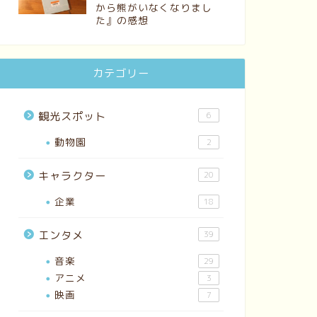
から熊がいなくなりまし
た』の感想
カテゴリー
観光スポット
6
動物園
2
キャラクター
20
企業
18
エンタメ
39
音楽
29
アニメ
3
映画
7