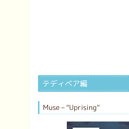
テディベア編
Muse – “Uprising”