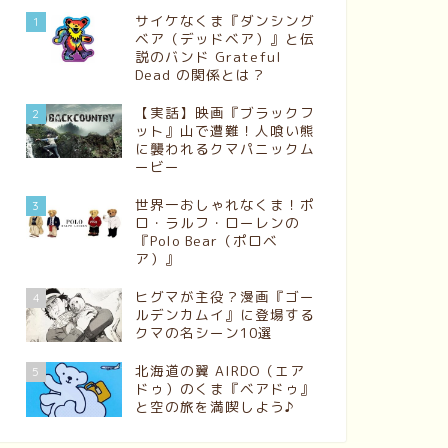
サイケなくま『ダンシング
1
ベア（デッドベア）』と伝
説のバンド Grateful
Dead の関係とは？
【実話】映画『ブラックフ
2
ット』山で遭難！人喰い熊
に襲われるクマパニックム
ービー
世界一おしゃれなくま！ポ
3
ロ・ラルフ・ローレンの
『Polo Bear（ポロベ
ア）』
ヒグマが主役？漫画『ゴー
4
ルデンカムイ』に登場する
クマの名シーン10選
北海道の翼 AIRDO（エア
5
ドゥ）のくま『ベアドゥ』
と空の旅を満喫しよう♪