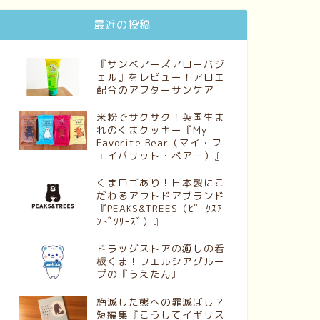
最近の投稿
『サンベアーズアローバジ
ェル』をレビュー！アロエ
配合のアフターサンケア
米粉でサクサク！英国生ま
れのくまクッキー『My
Favorite Bear（マイ・フ
ェイバリット・ベアー）』
くまロゴあり！日本製にこ
だわるアウトドアブランド
『PEAKS&TREES（ﾋﾟｰｸｽｱ
ﾝﾄﾞﾂﾘｰｽﾞ）』
ドラッグストアの癒しの看
板くま！ウエルシアグルー
プの『うえたん』
絶滅した熊への罪滅ぼし？
短編集『こうしてイギリス