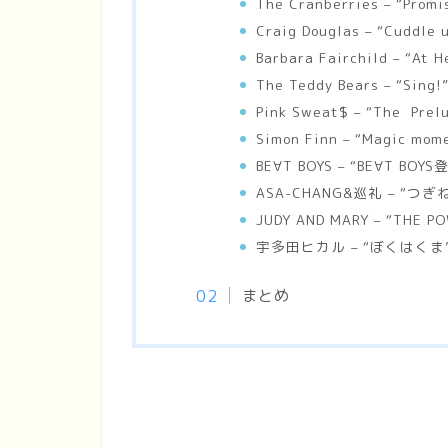
The Cranberries – “Promi
Craig Douglas – “Cuddle 
Barbara Fairchild – “At H
The Teddy Bears – “Sing!
Pink Sweat$ – “The Prel
Simon Finn – “Magic mom
BE∀T BOYS – “BE∀T BOYS
ASA-CHANG&巡礼 – “つぎ
JUDY AND MARY – “THE P
宇多田ヒカル – “ぼくはくま
まとめ