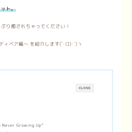
ケット。
っぷり癒されちゃってください！
ベア編〜 を紹介します(`･(ｴ)･´)ゝ
CLOSE
To Never Growing Up”