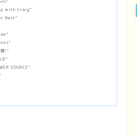
ses”
up with Craig”
er Best”
”
ude”
ents”
登場!”
ねぷ”
OWER SOURCE”
”