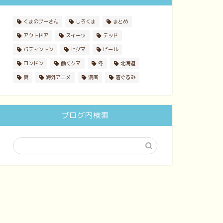
くまのプーさん
しろくま
まとめ
アウトドア
スイーツ
テッド
パディントン
ヒグマ
ビール
ロンドン
働くクマ
冬
北海道
夏
海外アニメ
漫画
着ぐるみ
ブログ内検索