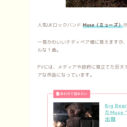
人気UKロックバンド
Muse（ミューズ）
一見かわいいテディベア畑に見えますが
ルな１曲。
PVには、メディアや政府に見立てた巨大
アな作品になっています。
Big Be
たMuse
出現